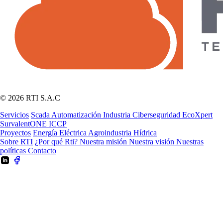
© 2026 RTI S.A.C
Servicios
Scada
Automatización Industria
Ciberseguridad
EcoXpert
SurvalentONE
ICCP
Proyectos
Energía Eléctrica
Agroindustria
Hídrica
Sobre RTI
¿Por qué Rti?
Nuestra misión
Nuestra visión
Nuestras
políticas
Contacto