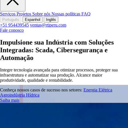
Serviços
Projetos
Sobre nós
Nossas políticas
FAQ
Português
Espanhol
Inglês
+51 954439545
ventas@rtiperu.com
Fale conosco
Impulsione sua Indústria com Soluções
Integradas: Scada, Cibersegurança e
Automação
Integre tecnologia avançada para otimizar processos, proteger sua
infraestrutura e automatizar sua produção. Alcance maior
produtividade, qualidade e rentabilidade.
Conheça nossos casos de sucesso nos setores:
Energia Elétrica
Agroindústria
Hídrica
Saiba mais