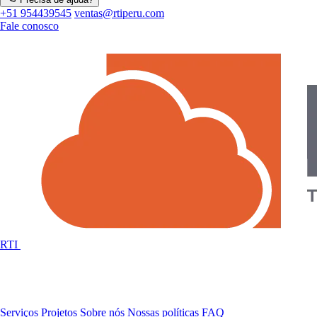
+51 954439545
ventas@rtiperu.com
Fale conosco
RTI
Serviços
Projetos
Sobre nós
Nossas políticas
FAQ