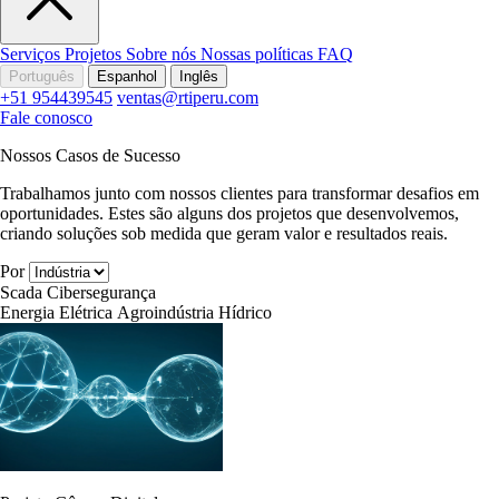
Serviços
Projetos
Sobre nós
Nossas políticas
FAQ
Português
Espanhol
Inglês
+51 954439545
ventas@rtiperu.com
Fale conosco
Nossos Casos de Sucesso
Trabalhamos junto com nossos clientes para transformar desafios em
oportunidades. Estes são alguns dos projetos que desenvolvemos,
criando soluções sob medida que geram valor e resultados reais.
Por
Scada
Cibersegurança
Energia Elétrica
Agroindústria
Hídrico